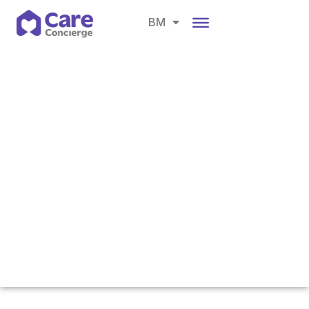
EN
BM
CH