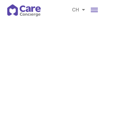
EN
CH
BM