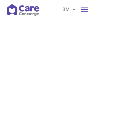
EN
BM
CH