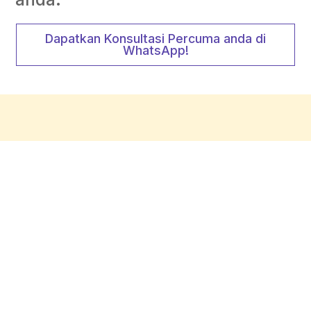
Dapatkan Konsultasi Percuma anda di
WhatsApp!
Kelas Eksklusif untuk
Organisasi Anda
100+ Bengkel Terancang
30+ Tenaga Pengajar dan
Rakan Kerjasama Pakar
Pengurusan Program