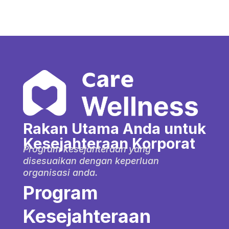
Rakan Utama Anda untuk
Kesejahteraan Korporat
Program kesejahteraan yang
disesuaikan dengan keperluan
organisasi anda.
Program
Kesejahteraan