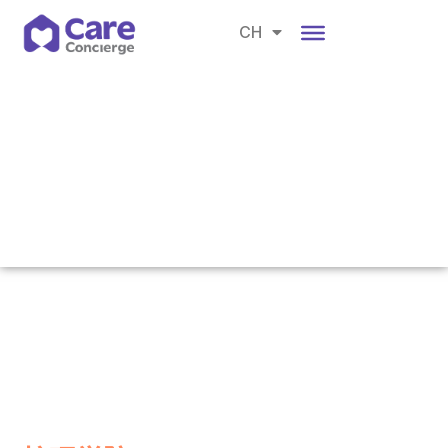
EN
CH
BM