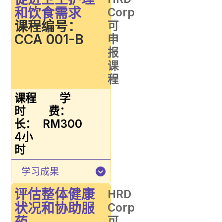
和饮食需求
Corp
课程编号：
可
CCA 001-B
申
报
课
程
课程
学
时
费：
长：
RM300
4小
时
学习成果
评估整体健康
HRD
状况和协助服
Corp
药
可