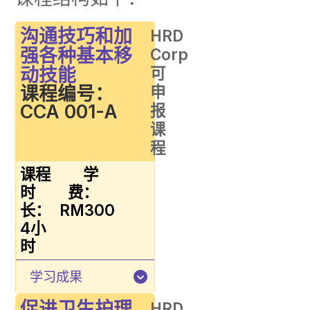
沟通技巧和加
HRD
强各种基本移
Corp
动技能
可
课程编号：
申
CCA 001-A
报
课
程
课程
学
时
费：
长：
RM300
4小
时
学习成果
促进卫生护理
HRD