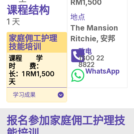
RM1,500
课程结构
地点
1 天
The Mansion
家庭佣工护理
Ritchie, 安邦
技能培训
致电
1300 22
课程
学
8822
时
费：
WhatsApp
长：1
RM1,500
天
学习成果
报名参加家庭佣工护理技
能培训