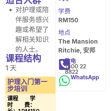
适合人群
对护理或陪
学费
伴服务感兴
RM150
趣或希望了
地点
解相关知识
The Mansion
的人士。
Ritchie, 安邦
课程结构
致电
1300 22
1 天
8822
WhatsApp
护理入门第一
步培训
课程
学
时
费：